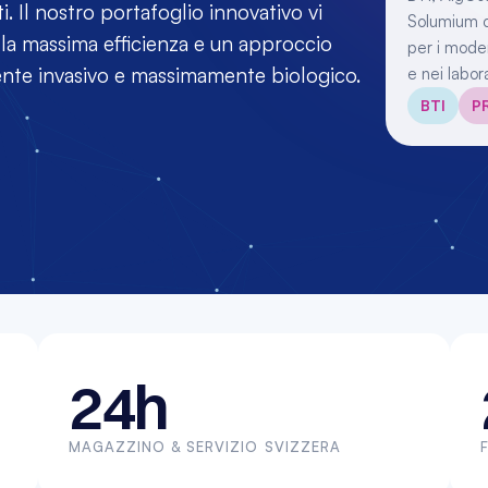
i. Il nostro portafoglio innovativo vi 
Solumium co
 la massima efficienza e un approccio 
per i modern
ente invasivo e massimamente biologico.
e nei labora
BTI
P
24h
MAGAZZINO & SERVIZIO SVIZZERA