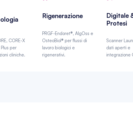
Digitale &
Rigenerazione
ologia
Protesi
PRGF-Endoret®, AlgOss e 
ORE, CORE-X 
OsteoBiol® per flussi di 
Scanner Launc
Plus per 
lavoro biologici e 
dati aperti e 
ioni cliniche.
rigenerativi.
integrazion