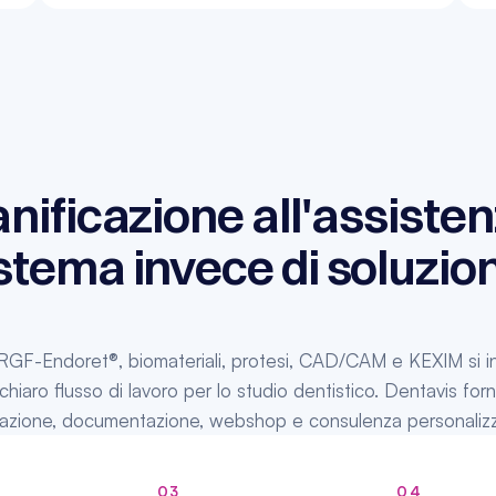
anificazione all'assisten
stema invece di soluzioni
PRGF-Endoret®, biomateriali, protesi, CAD/CAM e KEXIM si i
hiaro flusso di lavoro per lo studio dentistico. Dentavis forni
ormazione, documentazione, webshop e consulenza personaliz
03
04