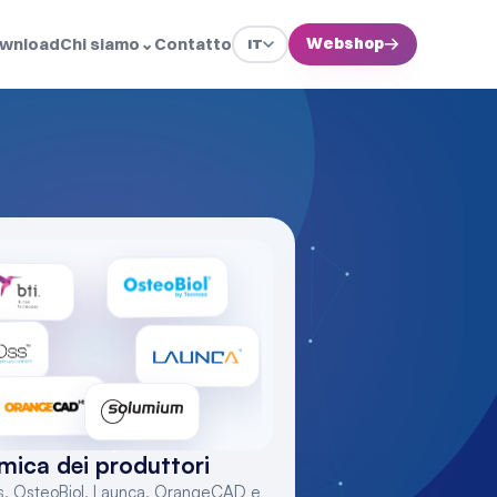
wnload
Chi siamo
⌄
Contatto
Webshop
→
IT
I
ica dei produttori
s, OsteoBiol, Launca, OrangeCAD e 