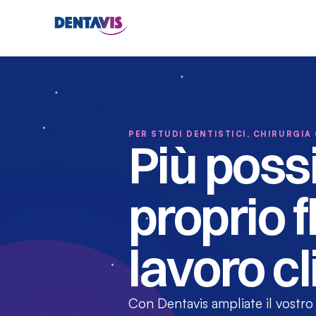
PER STUDI DENTISTICI, CHIRURGI
Più possib
proprio f
lavoro cl
Con Dentavis ampliate il vostro