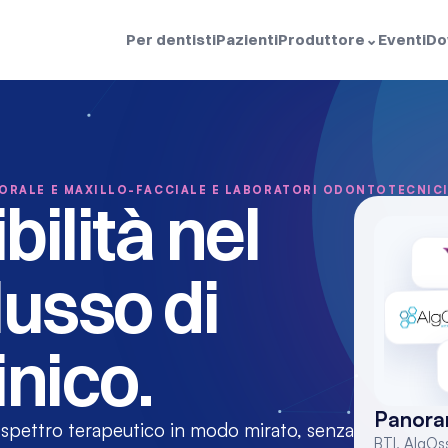
Per dentisti
Pazienti
Produttore
⌄
Eventi
Do
A ORALE E MAXILLO-FACCIALE E LABORATORI ODONTOTECNIC
ilità nel 
lusso di 
inico.
Panoram
 spettro terapeutico in modo mirato, senza 
BTI, AlgOs