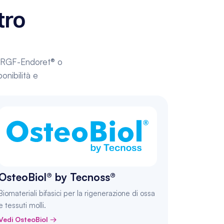
ro 
, PRGF-Endoret® o 
nibilità e 
OsteoBiol® by Tecnoss®
Biomateriali bifasici per la rigenerazione di ossa 
e tessuti molli.
Vedi OsteoBiol →