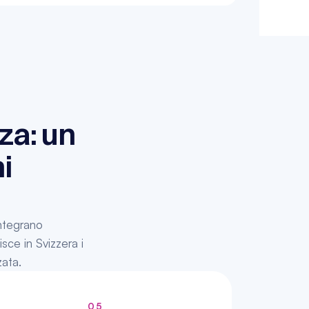
za: un 
 
ntegrano 
sce in Svizzera i 
zata.
05