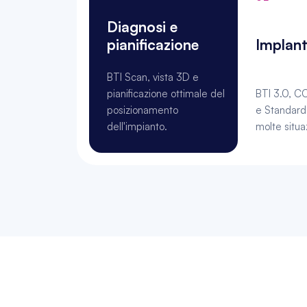
Diagnosi e 
pianificazione
Implant
BTI Scan, vista 3D e 
pianificazione ottimale del 
BTI 3.0, C
posizionamento 
e Standard 
dell'impianto.
molte situaz