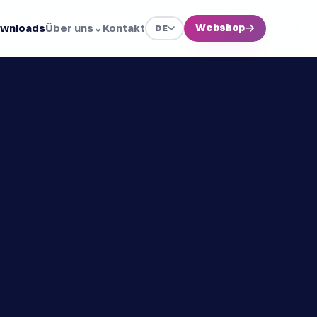
wnloads
Über uns
⌄
Kontakt
Webshop
→
DE