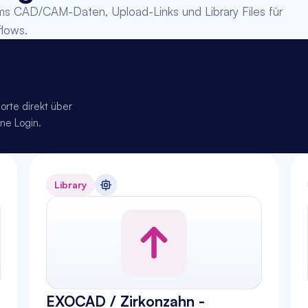
s CAD/CAM-Daten, Upload-Links und Library Files für 
lows.
te direkt über 
ne Login.
Library
EXOCAD / Zirkonzahn - 