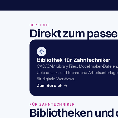
BEREICHE
Direkt zum pass
Bibliothek für Zahntechniker
CAD/CAM Library Files, Modellmaker-Dateien, 
Upload-Links und technische Arbeitsunterlage
für digitale Workflows.
Zum Bereich →
FÜR ZAHNTECHNIKER
Bibliotheken und 