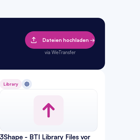
Dateien hochladen →
via WeTransfer
Library
3Shape - BTI Library Files vor 