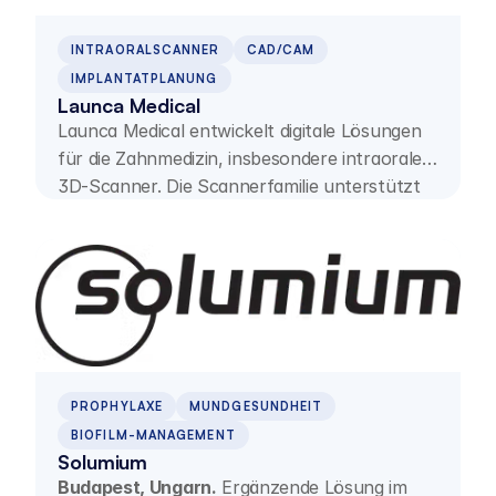
INTRAORALSCANNER
CAD/CAM
IMPLANTATPLANUNG
Launca Medical
Launca Medical entwickelt digitale Lösungen
für die Zahnmedizin, insbesondere intraorale
3D-Scanner. Die Scannerfamilie unterstützt
präzise digitale Abformungen und effiziente
Praxis- und Laborworkflows.
PROPHYLAXE
MUNDGESUNDHEIT
BIOFILM-MANAGEMENT
Solumium
Budapest, Ungarn.
Ergänzende Lösung im