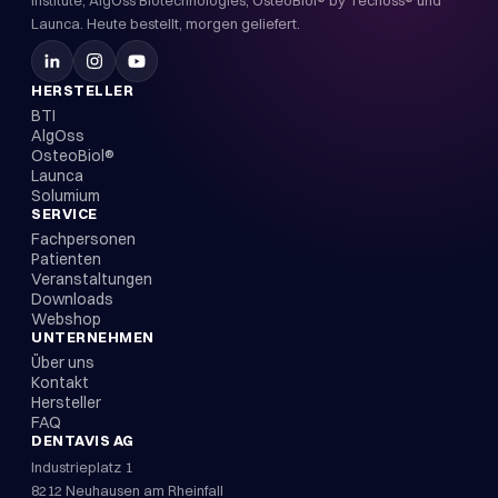
Institute, AlgOss Biotechnologies, OsteoBiol® by Tecnoss® und
Launca. Heute bestellt, morgen geliefert.
HERSTELLER
BTI
AlgOss
OsteoBiol®
Launca
Solumium
SERVICE
Fachpersonen
Patienten
Veranstaltungen
Downloads
Webshop
UNTERNEHMEN
Über uns
Kontakt
Hersteller
FAQ
DENTAVIS AG
Industrieplatz 1
8212 Neuhausen am Rheinfall