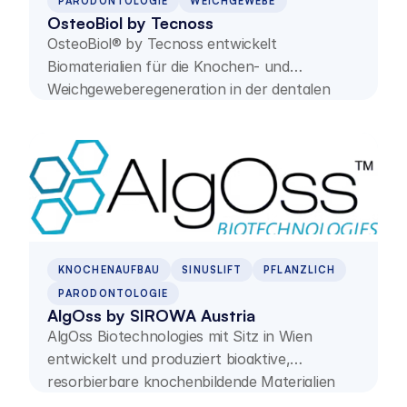
PARODONTOLOGIE
WEICHGEWEBE
OsteoBiol by Tecnoss
OsteoBiol® by Tecnoss entwickelt
Biomaterialien für die Knochen- und
Weichgeweberegeneration in der dentalen
Chirurgie. Das Sortiment umfasst
Knochenersatzmaterialien und
Kollagenmembranen für regenerative
Anwendungen.
KNOCHENAUFBAU
SINUSLIFT
PFLANZLICH
PARODONTOLOGIE
AlgOss by SIROWA Austria
AlgOss Biotechnologies mit Sitz in Wien
entwickelt und produziert bioaktive,
resorbierbare knochenbildende Materialien
pflanzlichen Ursprungs für spezialisierte