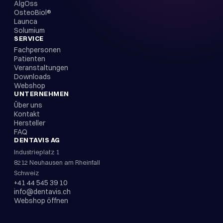
AlgOss
OsteoBiol®
Launca
Solumium
SERVICE
Fachpersonen
Patienten
Veranstaltungen
Downloads
Webshop
UNTERNEHMEN
Über uns
Kontakt
Hersteller
FAQ
DENTAVIS AG
Industrieplatz 1
8212 Neuhausen am Rheinfall
Schweiz
+41 44 545 39 10
info@dentavis.ch
Webshop öffnen