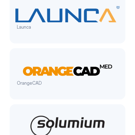
Launca
OrangeCAD