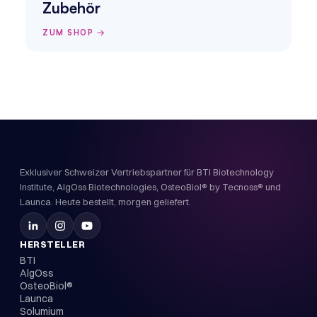
Zubehör
ZUM SHOP →
Exklusiver Schweizer Vertriebspartner für BTI Biotechnology
Institute, AlgOss Biotechnologies, OsteoBiol® by Tecnoss® und
Launca. Heute bestellt, morgen geliefert.
HERSTELLER
BTI
AlgOss
OsteoBiol®
Launca
Solumium