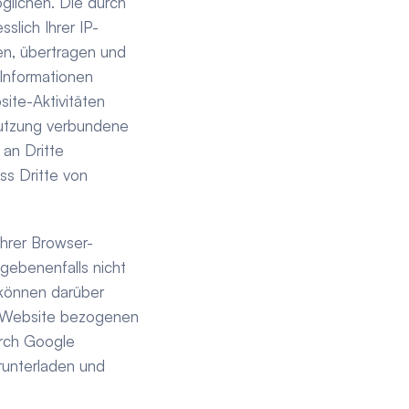
lichen. Die durch 
slich Ihrer IP-
n, übertragen und 
Informationen 
te-Aktivitäten 
utzung verbundene 
an Dritte 
s Dritte von 
Ihrer Browser-
gebenenfalls nicht 
können darüber 
r Website bezogenen 
rch Google 
unterladen und 