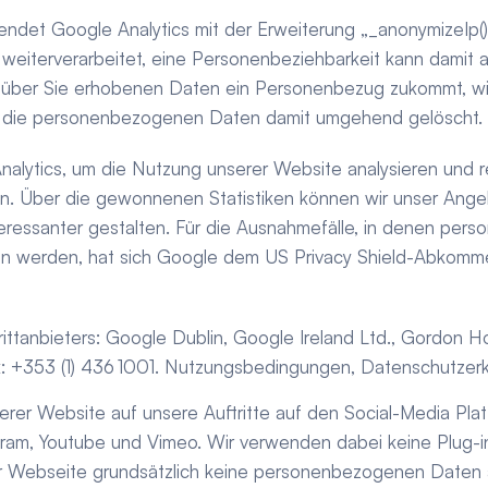
ndet Google Analytics mit der Erweiterung „_anonymizeIp()
weiterverarbeitet, eine Personenbeziehbarkeit kann damit 
über Sie erhobenen Daten ein Personenbezug zukommt, wird
 die personenbezogenen Daten damit umgehend gelöscht.
alytics, um die Nutzung unserer Website analysieren und r
n. Über die gewonnenen Statistiken können wir unser Ange
nteressanter gestalten. Für die Ausnahmefälle, in denen pe
en werden, hat sich Google dem US Privacy Shield-Abkomm
ittanbieters: Google Dublin, Google Ireland Ltd., Gordon Ho
ax: +353 (1) 436 1001. Nutzungsbedingungen, Datenschutzerk
serer Website auf unsere Auftritte auf den Social-Media Plat
agram, Youtube und Vimeo. Wir verwenden dabei keine Plug-i
 Webseite grundsätzlich keine personenbezogenen Daten a