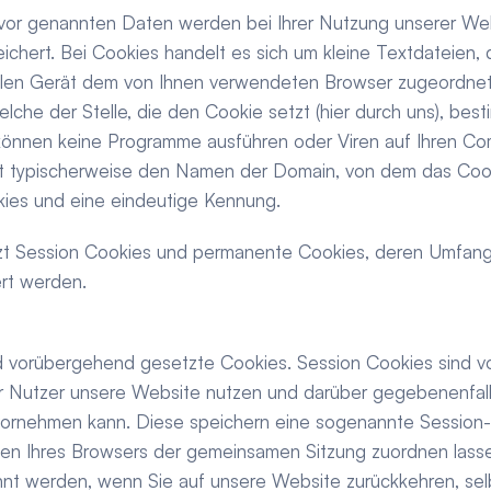
uvor genannten Daten werden bei Ihrer Nutzung unserer Web
chert. Bei Cookies handelt es sich um kleine Textdateien, d
len Gerät dem von Ihnen verwendeten Browser zugeordnet 
che der Stelle, die den Cookie setzt (hier durch uns), best
 können keine Programme ausführen oder Viren auf Ihren Com
et typischerweise den Namen der Domain, von dem das Cook
ies und eine eindeutige Kennung.
t Session Cookies und permanente Cookies, deren Umfang 
ert werden.
 vorübergehend gesetzte Cookies. Session Cookies sind vor
er Nutzer unsere Website nutzen und darüber gegebenenfalls
rnehmen kann. Diese speichern eine sogenannte Session-ID
en Ihres Browsers der gemeinsamen Sitzung zuordnen lassen
nt werden, wenn Sie auf unsere Website zurückkehren, selb