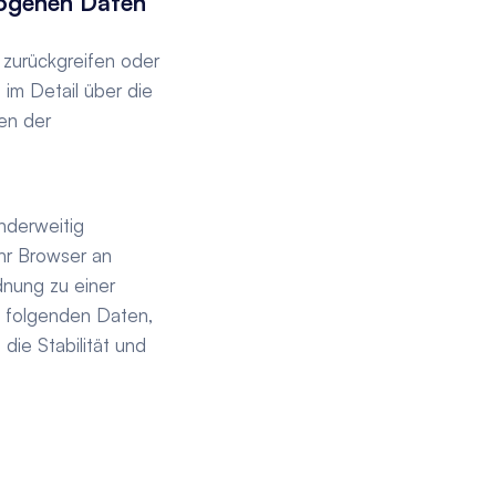
ogenen Daten 
 zurückgreifen oder 
m Detail über die 
en der 
derweitig 
hr Browser an 
nung zu einer 
 folgenden Daten, 
ie Stabilität und 