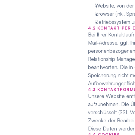
Website, von der
Browser (inkl. Sp
Betriebssystem u
4.2 KONTAKT PER 
Bei Ihrer Kontaktauf
Mail-Adresse, ggf. I
personenbezogenen D
Relationship Manage
beantworten. Die in
Speicherung nicht meh
Aufbewahrungspflic
4.3 KONTAKTFORM
Unsere Website enthä
aufzunehmen. Die Üb
verschlüsselt (SSL V
Zwecke der Bearbeit
Diese Daten werden n
4.4 COOKIES