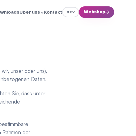
wnloads
Über uns
⌄
Kontakt
Webshop
→
DE
ir, unser oder uns), 
nenbezogenen Daten.
 abrufbare Website. Bitte beachten Sie, dass unter 
eichende 
bestimmbare 
m Rahmen der 