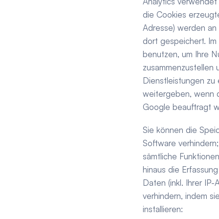
Analytics verwendet
die Cookies erzeugte
Adresse) werden an S
dort gespeichert. Im
benutzen, um Ihre N
zusammenzustellen u
Dienstleistungen zu 
weitergeben, wenn di
Google beauftragt w
Sie können die Spei
Software verhindern; 
sämtliche Funktione
hinaus die Erfassun
Daten (inkl. Ihrer I
verhindern, indem si
installieren: