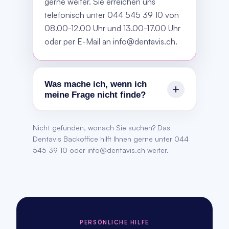
gerne weiter. Sie erreichen uns
telefonisch unter 044 545 39 10 von
08.00-12.00 Uhr und 13.00-17.00 Uhr
oder per E-Mail an info@dentavis.ch.
Was mache ich, wenn ich
+
meine Frage nicht finde?
Wenn Sie die passende Antwort nicht
Nicht gefunden, wonach Sie suchen? Das
finden, schreiben Sie uns bitte an
Dentavis Backoffice hilft Ihnen gerne unter
044
info@dentavis.ch oder kontaktieren
545 39 10
oder
info@dentavis.ch
weiter.
Sie unser Backoffice telefonisch unter
044 545 39 10.
PERSÖNLICHE HILFE