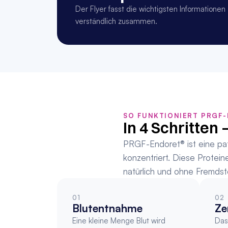
Der Flyer fasst die wichtigsten Information
verständlich zusammen.
SO FUNKTIONIERT PRGF
In 4 Schritten 
PRGF-Endoret® ist eine pat
konzentriert. Diese Protei
natürlich und ohne Fremdst
01
02
Blutentnahme
Ze
Eine kleine Menge Blut wird 
Das 