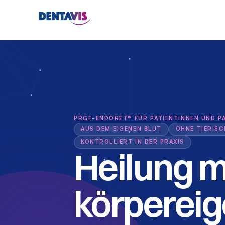
PRGF-ENDORET® FÜR PATIENTINNEN UND P
AUS DEM EIGENEN BLUT
OHNE TIERISC
KONTROLLIERT IN DER PRAXIS
Heilung mi
körpereig