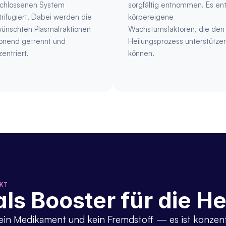
chlossenen System 
sorgfältig entnommen. Es enth
rifugiert. Dabei werden die 
körpereigene 
ünschten Plasmafraktionen 
Wachstumsfaktoren, die den 
onend getrennt und 
Heilungsprozess unterstützen
entriert.
können.
RKT
 als Booster für die H
in Medikament und kein Fremdstoff — es ist konzentri