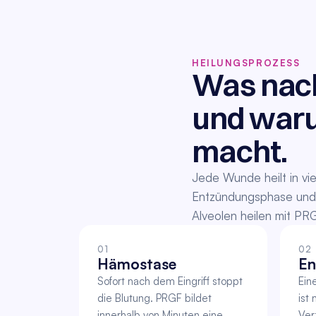
HEILUNGSPROZESS
Was nach 
und waru
macht.
Jede Wunde heilt in vi
Entzündungsphase und v
Alveolen heilen mit PRG
01
02
Hämostase
En
Sofort nach dem Eingriff stoppt 
Ein
die Blutung. PRGF bildet 
ist
innerhalb von Minuten eine 
Ver