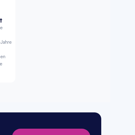
t
e 
Jahre 
en 
e 