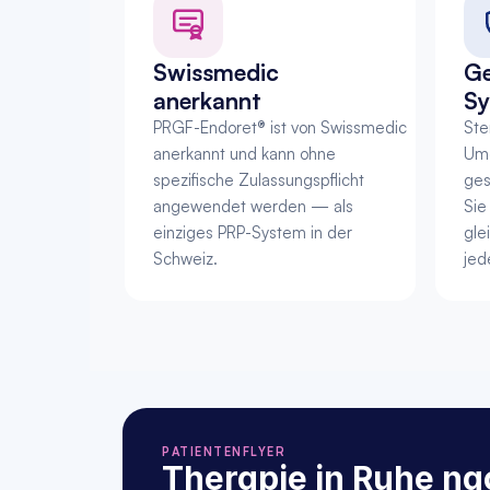
Swissmedic 
Ge
anerkannt
Sy
PRGF-Endoret® ist von Swissmedic 
Ste
anerkannt und kann ohne 
Umg
spezifische Zulassungspflicht 
ges
angewendet werden — als 
Sie
einziges PRP-System in der 
gle
Schweiz.
jed
PATIENTENFLYER
Therapie in Ruhe na