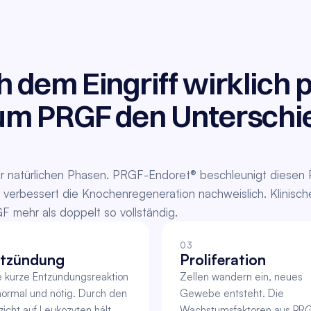
dem Eingriff wirklich p
m PRGF den Unterschie
er natürlichen Phasen. PRGF-Endoret® beschleunigt diesen Pr
erbessert die Knochenregeneration nachweislich. Klinische
F mehr als doppelt so vollständig.
03
tzündung
Proliferation
e kurze Entzündungsreaktion 
Zellen wandern ein, neues 
 normal und nötig. Durch den 
Gewebe entsteht. Die 
zicht auf Leukozyten hält 
Wachstumsfaktoren aus PRG