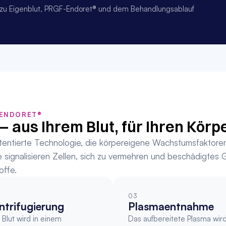
en zu Eigenblut, PRGF-Endoret® und dem Behandlungsablauf 
-ENDORET®
— aus Ihrem Blut, für Ihren Körpe
entierte Technologie, die körpereigene Wachstumsfaktoren a
ne signalisieren Zellen, sich zu vermehren und beschädigtes
offe.
03
ntrifugierung
Plasmaentnahme
Blut wird in einem 
Das aufbereitete Plasma wird