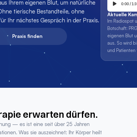
us Ihrem eigenen Blut, um natürliche 
0:00
/
1:
hne tierische Bestandteile, ohne 
Aktuelle Ka
für Ihr nächstes Gespräch in der Praxis.
Im Radiospot u
Botschaft: PRG
eigenen Blut u
Praxis finden
aus. So wird b
und Patienten 
rapie erwarten dürfen.
ng — es ist eine seit über 25 Jahren 
ionen. Was sie auszeichnet: Ihr Körper heilt 