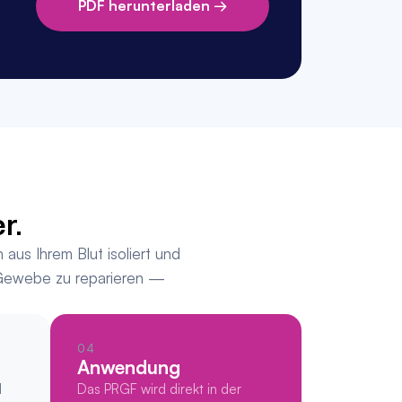
PDF herunterladen →
r.
us Ihrem Blut isoliert und 
 Gewebe zu reparieren — 
04
Anwendung
 
Das PRGF wird direkt in der 