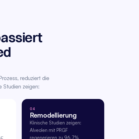
assiert 
d 
ozess, reduziert die 
 Studien zeigen: 
04
Remodellierung
Klinische Studien zeigen: 
Alveolen mit PRGF 
regenerieren zu 96,7% 
F 