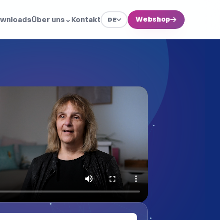
wnloads
Über uns
⌄
Kontakt
Webshop
→
DE