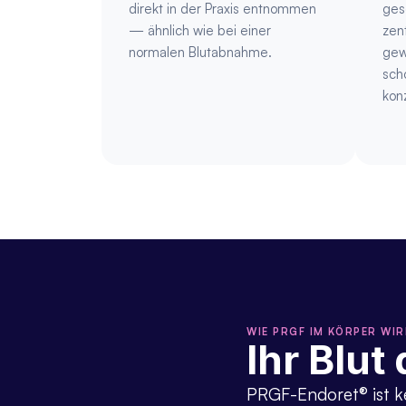
direkt in der Praxis entnommen 
ges
— ähnlich wie bei einer 
zent
normalen Blutabnahme.
gew
sch
konz
WIE PRGF IM KÖRPER WI
Ihr Blut
PRGF-Endoret® ist ke