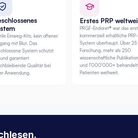
schlossenes 
Erstes PRP weltwei
stem
PRGF-Endoret® war das erst
kommerziell erhältliche PRP-
rile Einweg-Kits, kein offener 
System überhaupt. Über 25 
ang mit Blut. Das 
Forschung, mehr als 250 
chlossene System schützt 
wissenschaftliche Publikation
 und garantiert 
und 1'000'000+ behandelt
ichbleibende Qualität bei 
Patienten weltweit.
er Anwendung.
chlesen.