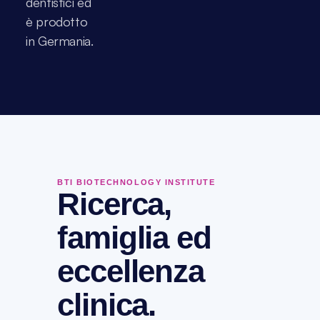
dentistici ed 
è prodotto 
in Germania.
BTI BIOTECHNOLOGY INSTITUTE
Ricerca,
famiglia ed
eccellenza
clinica.