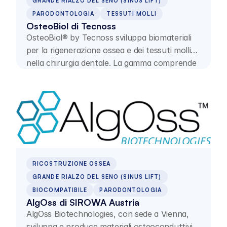
GRANDE RIALZO DEL SENO (SINUS LIFT)
PARODONTOLOGIA
TESSUTI MOLLI
OsteoBiol di Tecnoss
OsteoBiol® by Tecnoss sviluppa biomateriali
per la rigenerazione ossea e dei tessuti molli
nella chirurgia dentale. La gamma comprende
materiali di sostituzione ossea e membrane di
collagene per applicazioni rigenerative.
RICOSTRUZIONE OSSEA
GRANDE RIALZO DEL SENO (SINUS LIFT)
BIOCOMPATIBILE
PARODONTOLOGIA
AlgOss di SIROWA Austria
AlgOss Biotechnologies, con sede a Vienna,
sviluppa e produce materiali osteoconduttivi