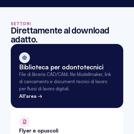
SETTORI
Direttamente al download 
adatto.
Biblioteca per odontotecnici
File di libreria CAD/CAM, file Modellmaker, link 
di caricamento e documenti tecnici di lavoro 
per flussi di lavoro digitali.
All'area →
Flyer e opuscoli