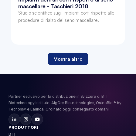
mascellare - Taschieri 2018
Studio scientifico sugli impianti corti rispetto alle 
procedure di rialzo del seno mascellare.
Mostra altro
Partner esclusivo per la distribuzione in Svizzera di BTI
Biotechnology Institute, AlgOss Biotechnologies, OsteoBiol® by
Tecnoss® e Launca. Ordinato oggi, consegnato domani.
PRODUTTORI
BTI