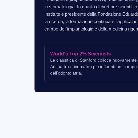
in stomatologia. In qualità di direttore scientific
Institute e presidente della Fondazione Eduard
la ricerca, la formazione continua e l'applicazio
campo dell'implantologia e della medicina rigen
World's Top 2% Scientists
La classifica di Stanford colloca nuovament
Anitua tra i ricercatori più influenti nel campo
dell'odontoiatria.