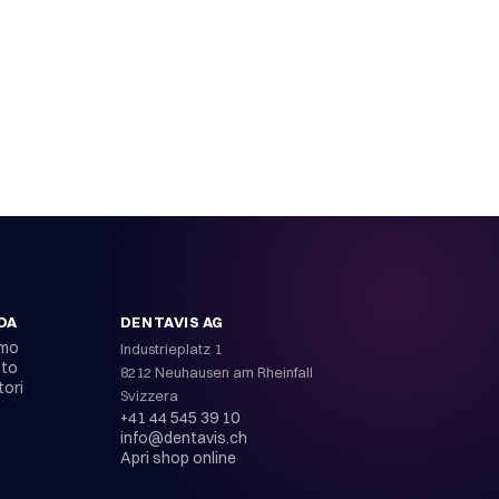
DA
DENTAVIS AG
amo
Industrieplatz 1
tto
8212 Neuhausen am Rheinfall
tori
Svizzera
+41 44 545 39 10
info@dentavis.ch
Apri shop online