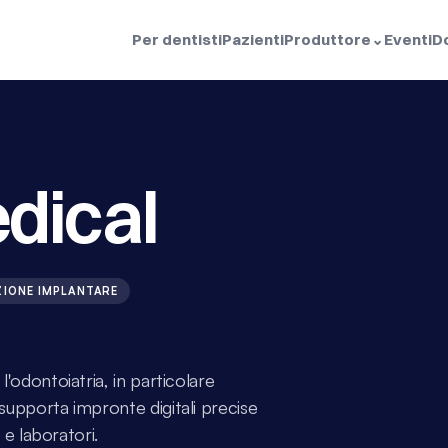
Per dentisti
Pazienti
Produttore
⌄
Eventi
D
dical
ZIONE IMPLANTARE
l'odontoiatria, in particolare 
 supporta impronte digitali precise 
i e laboratori.