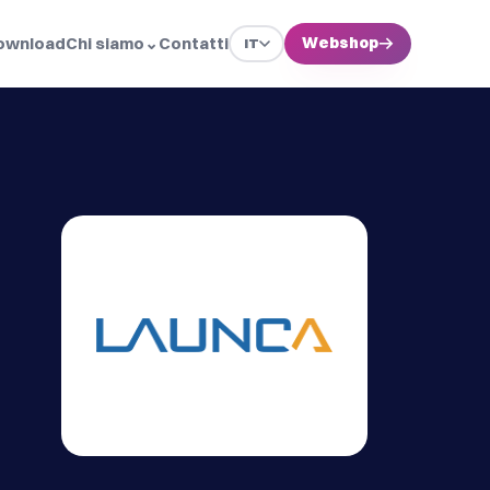
ownload
Chi siamo
⌄
Contatti
Webshop
→
IT