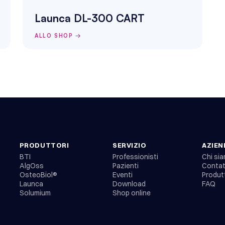
Launca DL-300 CART
ALLO SHOP →
PRODUTTORI
SERVIZIO
AZIEN
BTI
Professionisti
Chi si
AlgOss
Pazienti
Conta
OsteoBiol®
Eventi
Produt
Launca
Download
FAQ
Solumium
Shop online