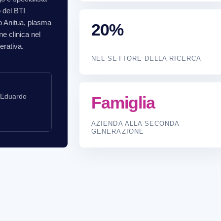
o del BTI
o Anitua, plasma
20%
ne clinica nel
erativa.
NEL SETTORE DELLA RICERCA
e Eduardo
Famiglia
AZIENDA ALLA SECONDA
GENERAZIONE