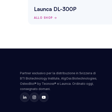
Launca DL-300P
ALLO SHOP →
Partner esclusivo per la distribuzione in Svizzera di
BTI Biotechnology Institute, AlgOss Biotechnologies,
OsteoBiol® by Tecnoss® e Launca. Ordinato oggi,
consegnato domani.