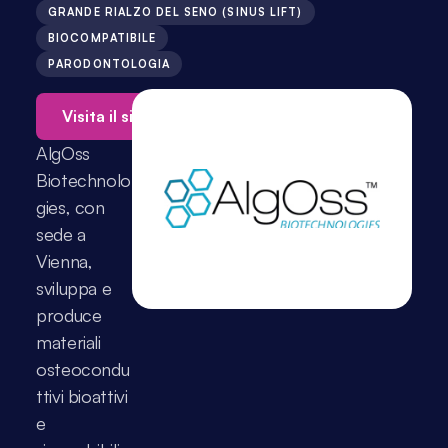
GRANDE RIALZO DEL SENO (SINUS LIFT)
BIOCOMPATIBILE
PARODONTOLOGIA
Visita il sito web →
AlgOss 
Biotechnolo
gies, con 
sede a 
Vienna, 
sviluppa e 
produce 
materiali 
osteocondu
ttivi bioattivi 
e 