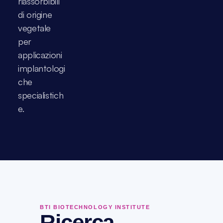
riassorbibili 
di origine 
vegetale 
per 
applicazioni 
implantologi
che 
specialistich
e.
BTI BIOTECHNOLOGY INSTITUTE
Ricerca,