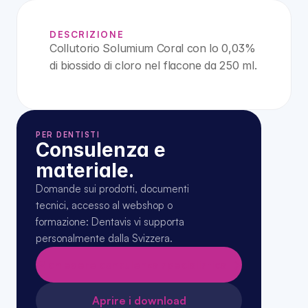
DESCRIZIONE
Collutorio Solumium Coral con lo 0,03% 
di biossido di cloro nel flacone da 250 ml.
PER DENTISTI
Consulenza e 
materiale.
Domande sui prodotti, documenti 
tecnici, accesso al webshop o 
formazione: Dentavis vi supporta 
personalmente dalla Svizzera.
Richiedere consulenza specialistica →
Aprire i download