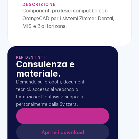
DESCRIZIONE
Componenti protesici compatibili con 
OrangeCAD per i sistemi Zimmer Dental, 
MIS e BioHorizons.
PER DENTISTI
Consulenza e 
materiale.
Domande sui prodotti, documenti 
tecnici, accesso al webshop o 
formazione: Dentavis vi supporta 
personalmente dalla Svizzera.
Richiedere consulenza specialistica →
Aprire i download