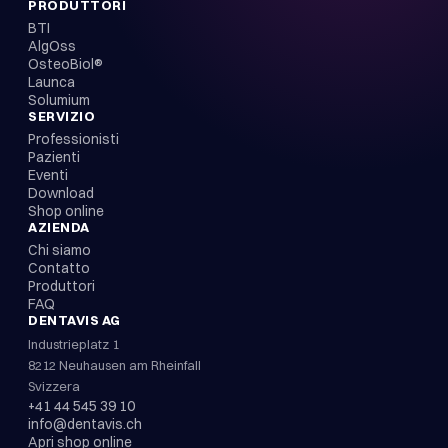
PRODUTTORI
BTI
AlgOss
OsteoBiol®
Launca
Solumium
SERVIZIO
Professionisti
Pazienti
Eventi
Download
Shop online
AZIENDA
Chi siamo
Contatto
Produttori
FAQ
DENTAVIS AG
Industrieplatz 1
8212 Neuhausen am Rheinfall
Svizzera
+41 44 545 39 10
info@dentavis.ch
Apri shop online