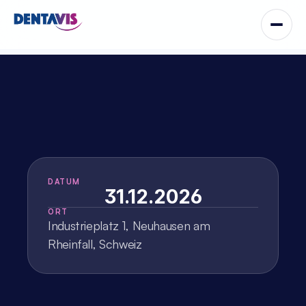
H
a
n
d
s
-
o
n
-
K
u
r
s
P
R
G
F
–
E
N
D
O
R
E
T
®
DATUM
31.12.2026
ORT
Industrieplatz 1, Neuhausen am 
Rheinfall, Schweiz