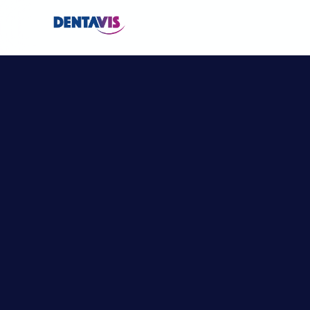
H
a
n
d
s
-
O
n
:
L
z
u
r
R
e
k
o
n
s
t
r
f
e
h
l
e
n
d
e
r
K
n
r
e
n