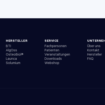
HERSTELLER
SERVICE
UNTERNE
BTI
Fachpersonen
Über uns
AlgOss
Patienten
Kontakt
OsteoBiol®
Veranstaltungen
Hersteller
Launca
Downloads
FAQ
Solumium
Webshop