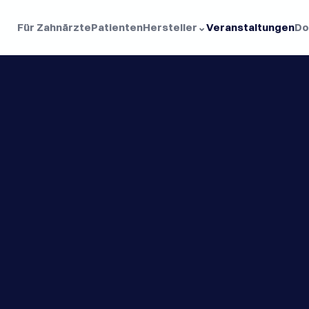
Für Zahnärzte
Patienten
Hersteller
⌄
Veranstaltungen
Do
a
m
i
n
a
t
e
c
h
n
i
k
u
k
t
i
o
n
o
c
h
e
n
s
t
r
u
k
t
u