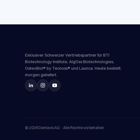
Exklusiver Schweizer Vertriebspartner für BTI
Biotechnology Institute, AlgOss Biotechnologies,
OsteoBiol® by Tecnoss® und Launca. Heute bestellt,
morgen geliefert.
©
2026
Dentavis AG ·
Alle Rechte vorbehalten