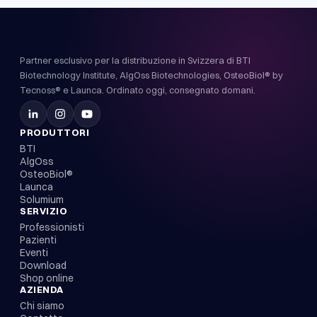
Partner esclusivo per la distribuzione in Svizzera di BTI
Biotechnology Institute, AlgOss Biotechnologies, OsteoBiol® by
Tecnoss® e Launca. Ordinato oggi, consegnato domani.
PRODUTTORI
BTI
AlgOss
OsteoBiol®
Launca
Solumium
SERVIZIO
Professionisti
Pazienti
Eventi
Download
Shop online
AZIENDA
Chi siamo