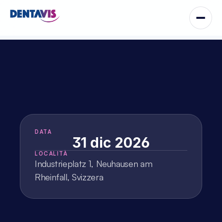
C
o
r
s
o
p
r
a
t
i
c
o
P
R
G
F
–
E
N
D
O
R
E
T
®
DATA
31 dic 2026
LOCALITÀ
Industrieplatz 1, Neuhausen am 
Rheinfall, Svizzera