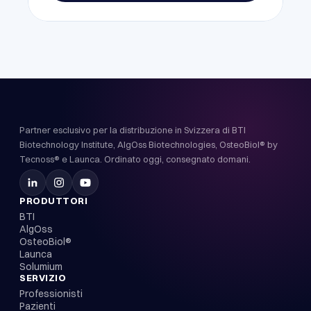
Partner esclusivo per la distribuzione in Svizzera di BTI
Biotechnology Institute, AlgOss Biotechnologies, OsteoBiol® by
Tecnoss® e Launca. Ordinato oggi, consegnato domani.
PRODUTTORI
BTI
AlgOss
OsteoBiol®
Launca
Solumium
SERVIZIO
Professionisti
Pazienti