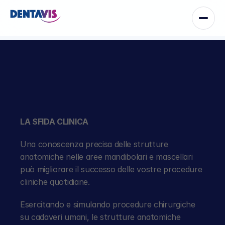
P
r
a
t
i
c
a
s
u
c
a
d
a
v
e
r
e
u
m
a
n
o
LA SFIDA CLINICA
Una conoscenza precisa delle strutture 
anatomiche nelle aree mandibolari e mascellari 
può migliorare il successo delle vostre procedure 
cliniche quotidiane.
Esercitando e simulando procedure chirurgiche 
su cadaveri umani, le strutture anatomiche 