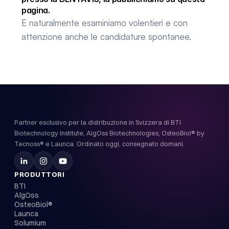
pagina.
E naturalmente esaminiamo volentieri e con
attenzione anche le candidature spontanee.
Partner esclusivo per la distribuzione in Svizzera di BTI
Biotechnology Institute, AlgOss Biotechnologies, OsteoBiol® by
Tecnoss® e Launca. Ordinato oggi, consegnato domani.
PRODUTTORI
BTI
AlgOss
OsteoBiol®
Launca
Solumium