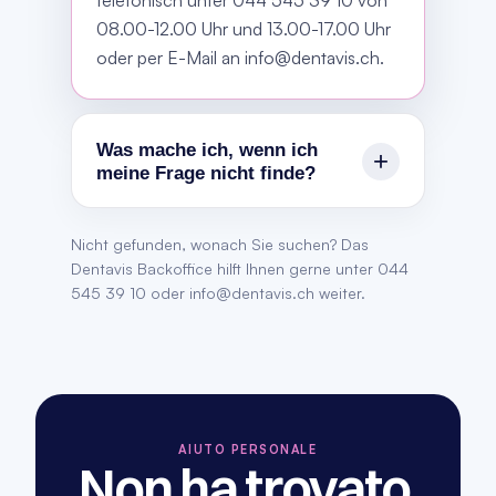
telefonisch unter 044 545 39 10 von
08.00-12.00 Uhr und 13.00-17.00 Uhr
oder per E-Mail an info@dentavis.ch.
Was mache ich, wenn ich
+
meine Frage nicht finde?
Wenn Sie die passende Antwort nicht
Nicht gefunden, wonach Sie suchen? Das
finden, schreiben Sie uns bitte an
Dentavis Backoffice hilft Ihnen gerne unter
044
info@dentavis.ch oder kontaktieren
545 39 10
oder
info@dentavis.ch
weiter.
Sie unser Backoffice telefonisch unter
044 545 39 10.
AIUTO PERSONALE
Non ha trovato 