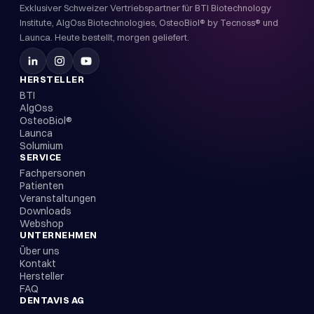
Exklusiver Schweizer Vertriebspartner für BTI Biotechnology
Institute, AlgOss Biotechnologies, OsteoBiol® by Tecnoss® und
Launca. Heute bestellt, morgen geliefert.
HERSTELLER
BTI
AlgOss
OsteoBiol®
Launca
Solumium
SERVICE
Fachpersonen
Patienten
Veranstaltungen
Downloads
Webshop
UNTERNEHMEN
Über uns
Kontakt
Hersteller
FAQ
DENTAVIS AG