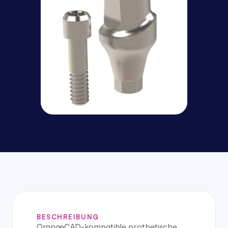
BESCHREIBUNG
OrangeCAD-kompatible prothetische 