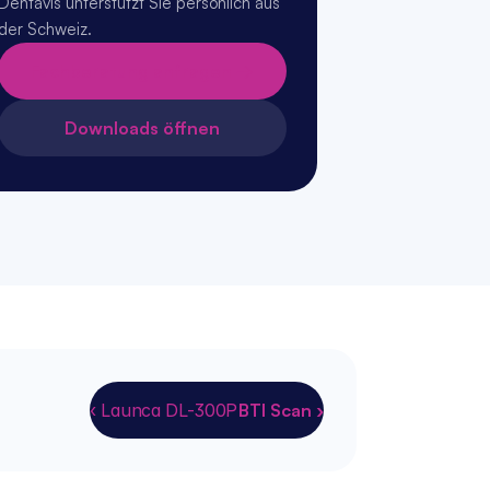
Dentavis unterstützt Sie persönlich aus 
der Schweiz.
Fachberatung anfragen →
Downloads öffnen
‹ Launca DL-300P
BTI Scan ›