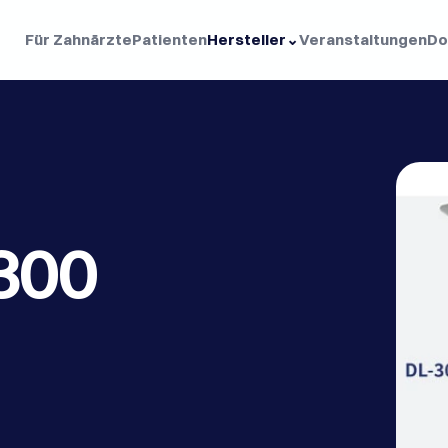
Für Zahnärzte
Patienten
Hersteller
⌄
Veranstaltungen
Do
00 