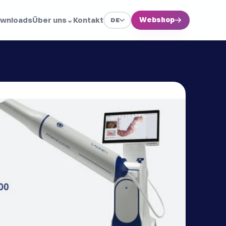
wnloads
Über uns
⌄
Kontakt
Webshop
→
DE