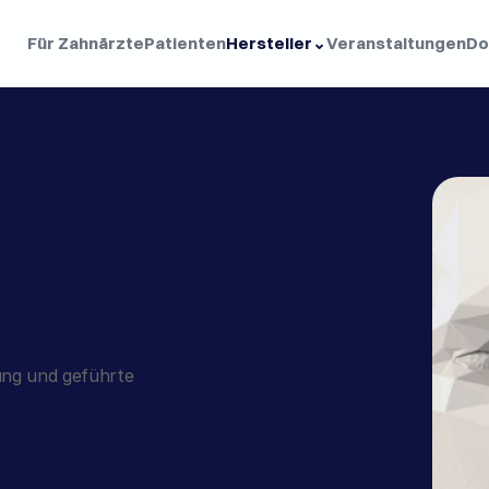
Für Zahnärzte
Patienten
Hersteller
⌄
Veranstaltungen
Do
ng und geführte 