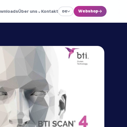
wnloads
Über uns
⌄
Kontakt
Webshop
→
DE