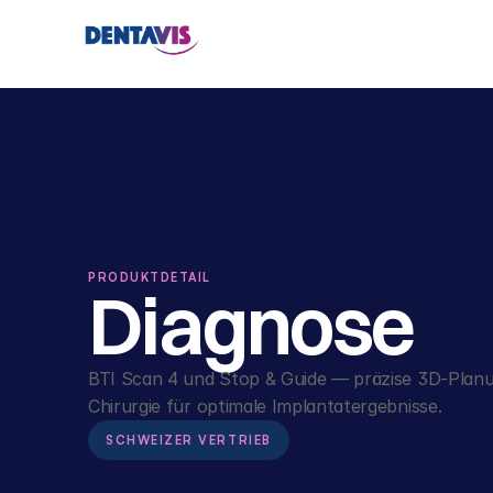
PRODUKTDETAIL
Diagnose
BTI Scan 4 und Stop & Guide — präzise 3D-Planu
Chirurgie für optimale Implantatergebnisse.
SCHWEIZER VERTRIEB