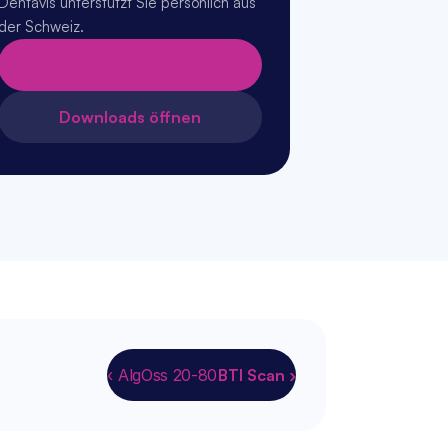
Dentavis unterstützt Sie persönlich aus 
der Schweiz.
Fachberatung anfragen →
Downloads öffnen
‹ AlgOss 20-80
BTI Scan ›