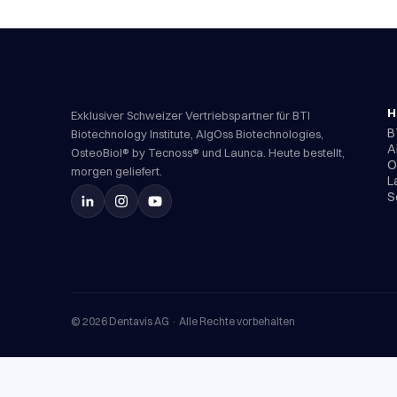
H
Exklusiver Schweizer Vertriebspartner für BTI
B
Biotechnology Institute, AlgOss Biotechnologies,
A
OsteoBiol® by Tecnoss® und Launca. Heute bestellt,
O
morgen geliefert.
L
S
©
2026
Dentavis AG ·
Alle Rechte vorbehalten