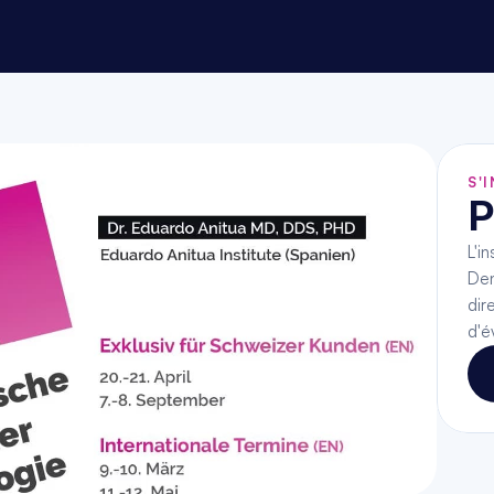
S'
P
L'i
Den
dir
d'é