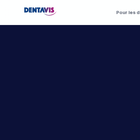
Pour les 
S
é
m
i
n
a
i
r
e
d
'
d
i
r
e
c
t
2
0
2
6
–
e
x
c
l
u
s
i
v
i
t
é
p
s
u
i
s
s
e
s