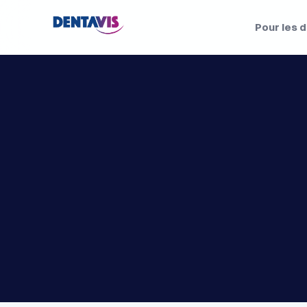
Pour les 
S
é
m
i
n
a
i
r
e
d
e
d
i
r
e
c
t
2
0
2
6
–
t
i
o
n
a
u
x