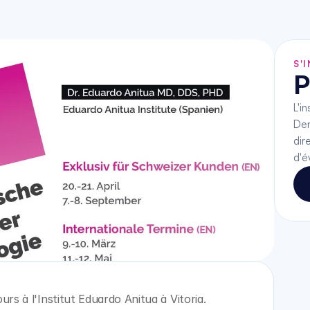
S'
P
L'i
Den
dir
d'é
urs à l'Institut Eduardo Anitua à Vitoria. 