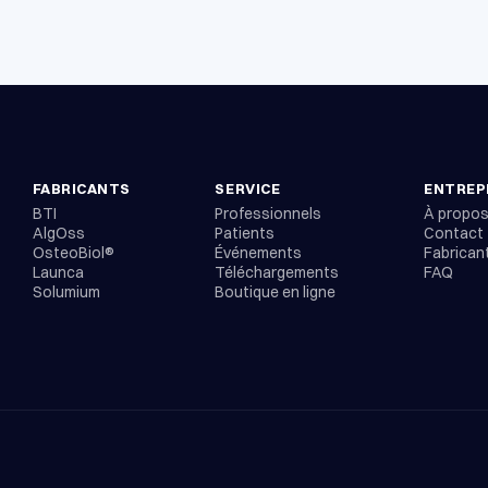
FABRICANTS
SERVICE
ENTREP
BTI
Professionnels
À propo
AlgOss
Patients
Contact
OsteoBiol®
Événements
Fabrican
Launca
Téléchargements
FAQ
Solumium
Boutique en ligne