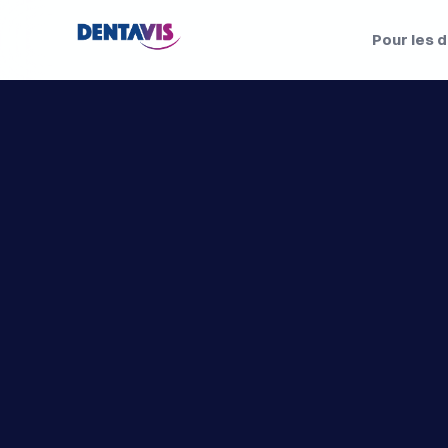
Pour les 
P
r
a
t
i
q
u
e
:
t
e
c
l
a
m
i
n
a
g
e
p
o
u
c
t
i
o
n
d
e
s
t
r
o
s
s
e
u
s
e
s
m