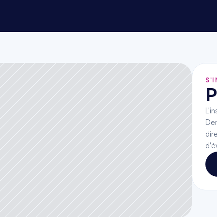
S'
P
L'i
Den
dir
d'é