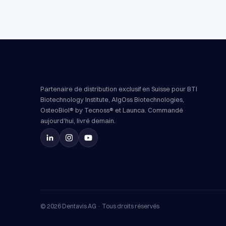
Partenaire de distribution exclusif en Suisse pour BTI
Biotechnology Institute, AlgOss Biotechnologies,
OsteoBiol® by Tecnoss® et Launca. Commandé
aujourd'hui, livré demain.
©
2026
Dentavis AG ·
Tous droits réservés