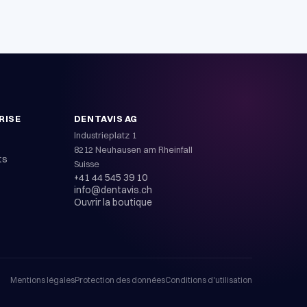
RISE
DENTAVIS AG
s
Industrieplatz 1
8212 Neuhausen am Rheinfall
ts
Suisse
+41 44 545 39 10
info@dentavis.ch
Ouvrir la boutique
Mentions légales
Protection des données
Conditions d'utilisation