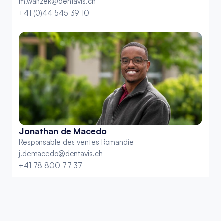
m.wanzek@dentavis.ch
+41 (0)44 545 39 10
Jonathan de Macedo
Responsable des ventes Romandie
j.demacedo@dentavis.ch
+41 78 800 77 37