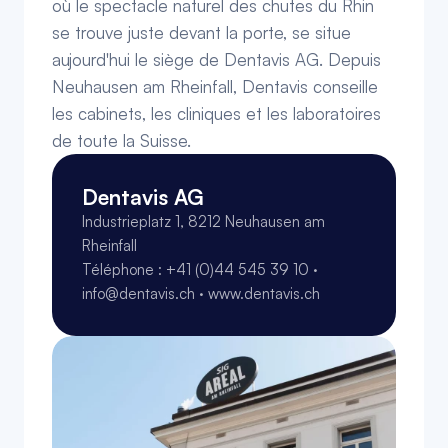
où le spectacle naturel des chutes du Rhin 
se trouve juste devant la porte, se situe 
aujourd'hui le siège de Dentavis AG. Depuis 
Neuhausen am Rheinfall, Dentavis conseille 
les cabinets, les cliniques et les laboratoires 
de toute la Suisse.
Dentavis AG
Industrieplatz 1, 8212 Neuhausen am 
Rheinfall
Téléphone : +41 (0)44 545 39 10 · 
info@dentavis.ch · www.dentavis.ch