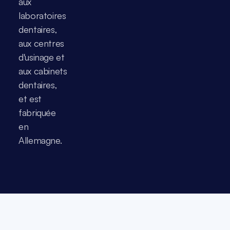
aux 
laboratoires 
dentaires, 
aux centres 
d'usinage et 
aux cabinets 
dentaires, 
et est 
fabriquée 
en 
Allemagne.