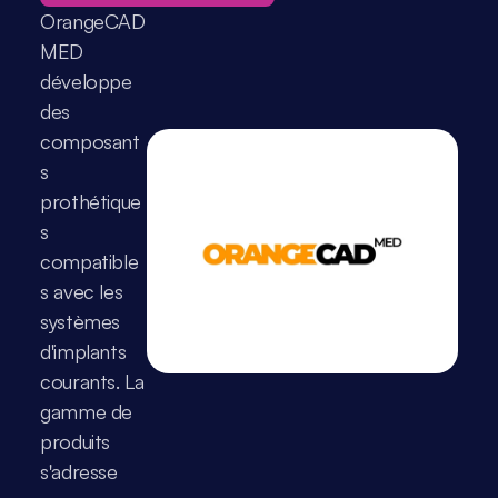
OrangeCAD 
MED 
développe 
des 
composant
s 
prothétique
s 
compatible
s avec les 
systèmes 
d'implants 
courants. La 
gamme de 
produits 
s'adresse 