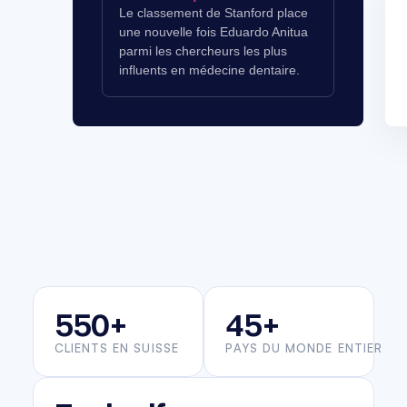
Le classement de Stanford place
une nouvelle fois Eduardo Anitua
parmi les chercheurs les plus
influents en médecine dentaire.
550+
45+
CLIENTS EN SUISSE
PAYS DU MONDE ENTIER