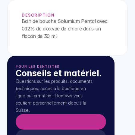
DESCRIPTION
Bain de bouche Solumium Pental avec 
0.12% de dioxyde de chlore dans un 
flacon de 30 ml.
POUR LES DENTISTES
Conseils et matériel.
Questions sur les produits, documents 
techniques, accès à la boutique en 
ligne ou formation : Dentavis vous 
soutient personnellement depuis la 
Suisse.
Demander un conseil spécialisé →