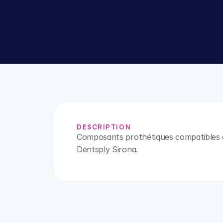
DESCRIPTION
Composants prothétiques compatibles 
Dentsply Sirona.