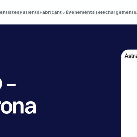
dentistes
Patients
Fabricant
⌄
Événements
Téléchargements
– 
rona