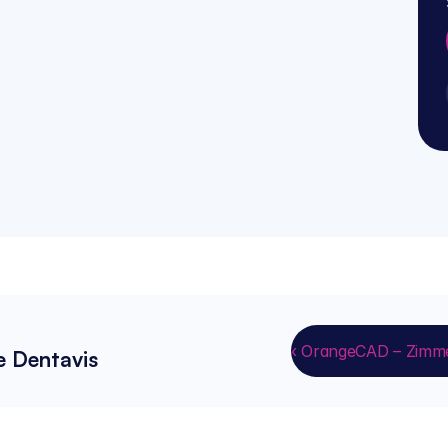
‹ OrangeCAD – Zimme
e Dentavis