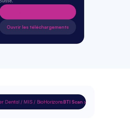
Suisse.
Demander un conseil spécialisé →
Ouvrir les téléchargements
r Dental / MIS / BioHorizons
BTI Scan ›