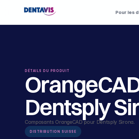
Pour les 
DÉTAILS DU PRODUIT
OrangeCAD 
Dentsply Si
Composants OrangeCAD pour Dentsply Sirona.
DISTRIBUTION SUISSE