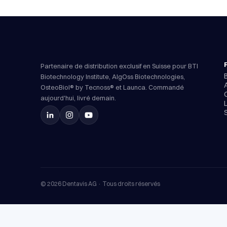
Partenaire de distribution exclusif en Suisse pour BTI
Biotechnology Institute, AlgOss Biotechnologies,
OsteoBiol® by Tecnoss® et Launca. Commandé
aujourd'hui, livré demain.
©
2026
Dentavis AG ·
Tous droits réservés