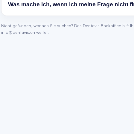
Was mache ich, wenn ich meine Frage nicht f
Wenn Sie die passende Antwort nicht finden, schreiben Sie 
Nicht gefunden, wonach Sie suchen? Das Dentavis Backoffice hilft I
kontaktieren Sie unser Backoffice telefonisch unter 044 54
info@dentavis.ch
weiter.