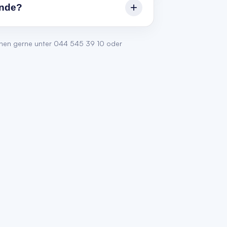
+
inde?
uns bitte an info@dentavis.ch oder
hnen gerne unter
044 545 39 10
oder
5 39 10.