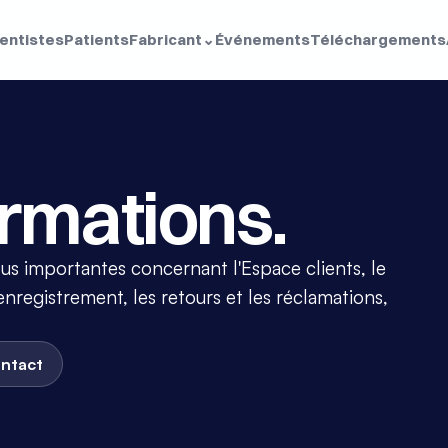
dentistes
Patients
Fabricant
⌄
Événements
Téléchargements
ormations.
lus importantes concernant l'Espace clients, le 
nregistrement, les retours et les réclamations, 
ontact